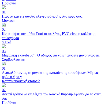
Προϊόντα
01
Πώς να κάνετε σωστό έλεγχο μόνωσης στο έργο σας;
Μόνωση
02
Καταρρίψτε τον μύθο: Γιατί οι σωλήνες PVC είναι η καλύτερη
επιλογή για
Υλικά
03
Μηχανική εκπαίδευση: Ο οδηγός για να μη χτίσετε μόνο γνώσεις!
Συμβουλευτική
01
Ανακαλύπτοντας τη μαγεία της ανακαίνισης προσόψεων: Μήπως
ήρθε η ώρα γ
Κατασκευαστική εταιρεία
02
Δεκατί τρόποι να επιλέξετε τον ιδανικό θυροτηλέφωνο για το σπίτι
σας
Προϊόντα