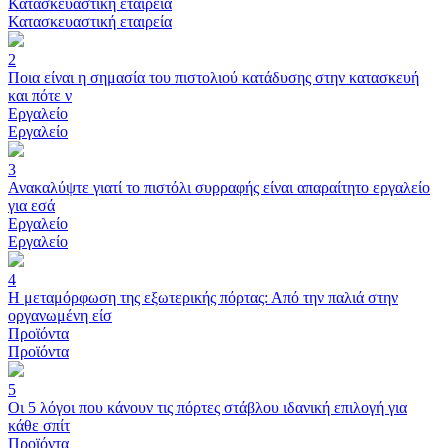
Κατασκευαστική εταιρεία
Κατασκευαστική εταιρεία
2
Ποια είναι η σημασία του πιστολιού κατάδυσης στην κατασκευή
και πότε ν
Εργαλείο
Εργαλείο
3
Ανακαλύψτε γιατί το πιστόλι συρραφής είναι απαραίτητο εργαλείο
για εσά
Εργαλείο
Εργαλείο
4
Η μεταμόρφωση της εξωτερικής πόρτας: Από την παλιά στην
οργανωμένη είσ
Προϊόντα
Προϊόντα
5
Οι 5 λόγοι που κάνουν τις πόρτες στάβλου ιδανική επιλογή για
κάθε σπίτ
Προϊόντα