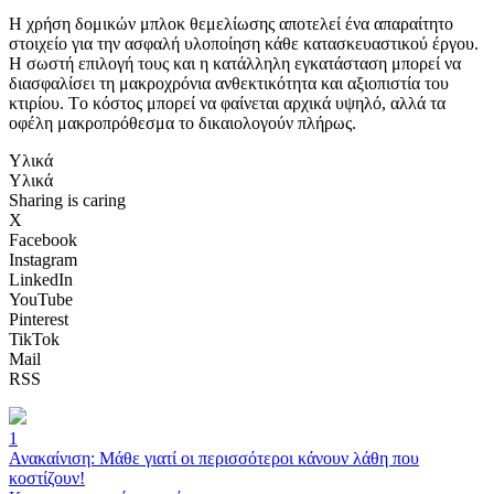
Η χρήση δομικών μπλοκ θεμελίωσης αποτελεί ένα απαραίτητο
στοιχείο για την ασφαλή υλοποίηση κάθε κατασκευαστικού έργου.
Η σωστή επιλογή τους και η κατάλληλη εγκατάσταση μπορεί να
διασφαλίσει τη μακροχρόνια ανθεκτικότητα και αξιοπιστία του
κτιρίου. Τo κόστος μπορεί να φαίνεται αρχικά υψηλό, αλλά τα
οφέλη μακροπρόθεσμα το δικαιολογούν πλήρως.
Υλικά
Υλικά
Sharing is caring
X
Facebook
Instagram
LinkedIn
YouTube
Pinterest
TikTok
Mail
RSS
1
Ανακαίνιση: Μάθε γιατί οι περισσότεροι κάνουν λάθη που
κοστίζουν!