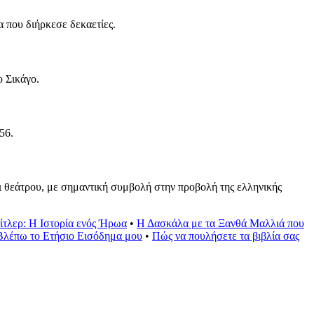
 που διήρκεσε δεκαετίες.
ο Σικάγο.
56.
ι θεάτρου, με σημαντική συμβολή στην προβολή της ελληνικής
τλερ: Η Ιστορία ενός Ήρωα
•
Η Δασκάλα με τα Ξανθά Μαλλιά που
λέπω το Ετήσιο Εισόδημα μου
•
Πώς να πουλήσετε τα βιβλία σας