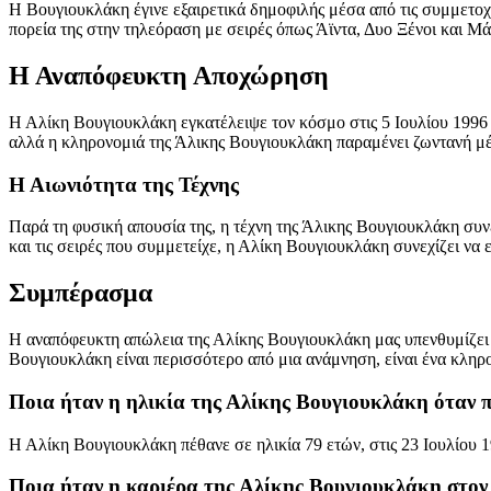
Η Βουγιουκλάκη έγινε εξαιρετικά δημοφιλής μέσα από τις συμμετοχέ
πορεία της στην τηλεόραση με σειρές όπως Άϊντα, Δυο Ξένοι και Μά
Η Αναπόφευκτη Αποχώρηση
Η Αλίκη Βουγιουκλάκη εγκατέλειψε τον κόσμο στις 5 Ιουλίου 1996 σ
αλλά η κληρονομιά της Άλικης Βουγιουκλάκη παραμένει ζωντανή μέσ
Η Αιωνιότητα της Τέχνης
Παρά τη φυσική απουσία της, η τέχνη της Άλικης Βουγιουκλάκη συνεχ
και τις σειρές που συμμετείχε, η Αλίκη Βουγιουκλάκη συνεχίζει να ε
Συμπέρασμα
Η αναπόφευκτη απώλεια της Αλίκης Βουγιουκλάκη μας υπενθυμίζει ό
Βουγιουκλάκη είναι περισσότερο από μια ανάμνηση, είναι ένα κληρο
Ποια ήταν η ηλικία της Αλίκης Βουγιουκλάκη όταν π
Η Αλίκη Βουγιουκλάκη πέθανε σε ηλικία 79 ετών, στις 23 Ιουλίου 1
Ποια ήταν η καριέρα της Αλίκης Βουγιουκλάκη στον