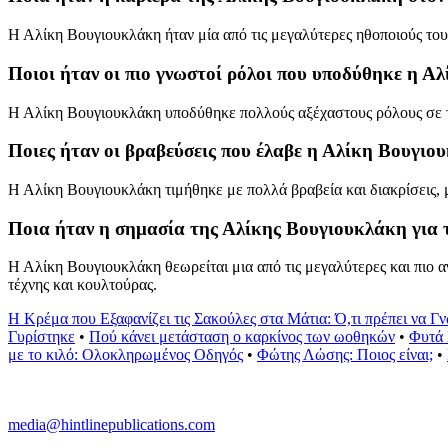
Η Αλίκη Βουγιουκλάκη ήταν μία από τις μεγαλύτερες ηθοποιούς του
Ποιοι ήταν οι πιο γνωστοί ρόλοι που υποδύθηκε η Α
Η Αλίκη Βουγιουκλάκη υποδύθηκε πολλούς αξέχαστους ρόλους σε τα
Ποιες ήταν οι βραβεύσεις που έλαβε η Αλίκη Βουγιου
Η Αλίκη Βουγιουκλάκη τιμήθηκε με πολλά βραβεία και διακρίσεις, 
Ποια ήταν η σημασία της Αλίκης Βουγιουκλάκη για τ
Η Αλίκη Βουγιουκλάκη θεωρείται μια από τις μεγαλύτερες και πιο 
τέχνης και κουλτούρας.
Η Κρέμα που Εξαφανίζει τις Σακούλες στα Μάτια: Ό,τι πρέπει να Γν
Γυρίστηκε
•
Πού κάνει μετάσταση ο καρκίνος των ωοθηκών
•
Φυτά 
με το κιλό: Ολοκληρωμένος Οδηγός
•
Φώτης Λώσης: Ποιος είναι;
•
media@hintlinepublications.com