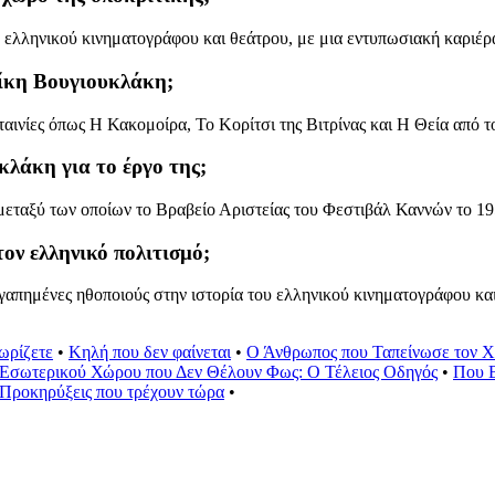
 ελληνικού κινηματογράφου και θεάτρου, με μια εντυπωσιακή καριέρα
λίκη Βουγιουκλάκη;
ινίες όπως Η Κακομοίρα, Το Κορίτσι της Βιτρίνας και Η Θεία από τ
κλάκη για το έργο της;
μεταξύ των οποίων το Βραβείο Αριστείας του Φεστιβάλ Καννών το 19
ον ελληνικό πολιτισμό;
αγαπημένες ηθοποιούς στην ιστορία του ελληνικού κινηματογράφου κα
ωρίζετε
•
Κηλή που δεν φαίνεται
•
Ο Άνθρωπος που Ταπείνωσε τον Χί
Εσωτερικού Χώρου που Δεν Θέλουν Φως: Ο Τέλειος Οδηγός
•
Που Β
Προκηρύξεις που τρέχουν τώρα
•