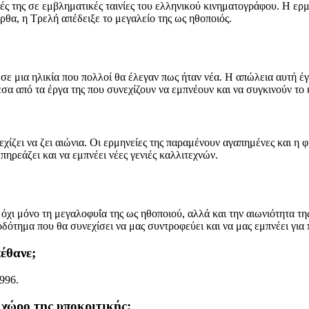
ς της σε εμβληματικές ταινίες του ελληνικού κινηματογράφου. Η ερμ
ρθα, η Τρελή απέδειξε το μεγαλείο της ως ηθοποιός.
ε μια ηλικία που πολλοί θα έλεγαν πως ήταν νέα. Η απώλεια αυτή έγιν
α από τα έργα της που συνεχίζουν να εμπνέουν και να συγκινούν το 
ίζει να ζει αιώνια. Οι ερμηνείες της παραμένουν αγαπημένες και η φή
πηρεάζει και να εμπνέει νέες γενιές καλλιτεχνών.
χι μόνο τη μεγαλοφυΐα της ως ηθοποιού, αλλά και την αιωνιότητα τη
δότημα που θα συνεχίσει να μας συντροφεύει και να μας εμπνέει για 
έθανε;
996.
 χώρο της υποκριτικής;