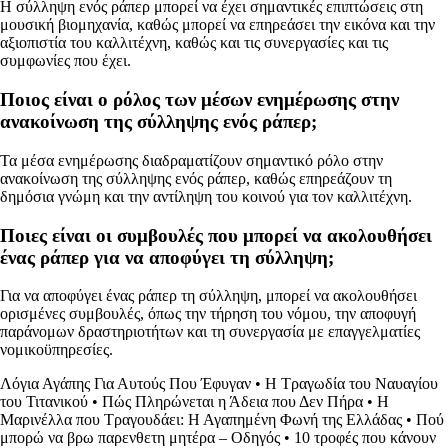
Η σύλληψη ενός ράπερ μπορεί να έχει σημαντικές επιπτώσεις στη
μουσική βιομηχανία, καθώς μπορεί να επηρεάσει την εικόνα και την
αξιοπιστία του καλλιτέχνη, καθώς και τις συνεργασίες και τις
συμφωνίες που έχει.
Ποιος είναι ο ρόλος των μέσων ενημέρωσης στην
ανακοίνωση της σύλληψης ενός ράπερ;
Τα μέσα ενημέρωσης διαδραματίζουν σημαντικό ρόλο στην
ανακοίνωση της σύλληψης ενός ράπερ, καθώς επηρεάζουν τη
δημόσια γνώμη και την αντίληψη του κοινού για τον καλλιτέχνη.
Ποιες είναι οι συμβουλές που μπορεί να ακολουθήσει
ένας ράπερ για να αποφύγει τη σύλληψη;
Για να αποφύγει ένας ράπερ τη σύλληψη, μπορεί να ακολουθήσει
ορισμένες συμβουλές, όπως την τήρηση του νόμου, την αποφυγή
παράνομων δραστηριοτήτων και τη συνεργασία με επαγγελματίες
νομικοϋπηρεσίες.
Λόγια Αγάπης Για Αυτούς Που Έφυγαν
•
Η Τραγωδία του Ναυαγίου
του Τιτανικού
•
Πώς Πληρώνεται η Άδεια που Δεν Πήρα
•
Η
Μαρινέλλα που Τραγουδάει: Η Αγαπημένη Φωνή της Ελλάδας
•
Πού
μπορώ να βρω παρενθετη μητέρα – Οδηγός
•
10 τροφές που κάνουν