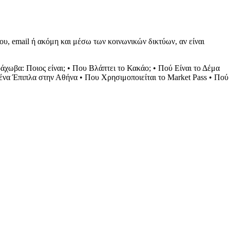
υ, email ή ακόμη και μέσω των κοινωνικών δικτύων, αν είναι
άχωβα: Ποιος είναι;
•
Που Βλάπτει το Κακάο;
•
Πού Είναι το Δέμα
ένα Έπιπλα στην Αθήνα
•
Που Χρησιμοποιείται το Market Pass
•
Πού