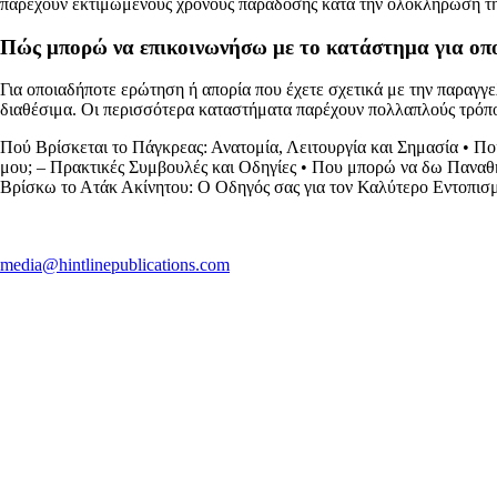
παρέχουν εκτιμώμενους χρόνους παράδοσης κατά την ολοκλήρωση τη
Πώς μπορώ να επικοινωνήσω με το κατάστημα για οπο
Για οποιαδήποτε ερώτηση ή απορία που έχετε σχετικά με την παραγγε
διαθέσιμα. Οι περισσότερα καταστήματα παρέχουν πολλαπλούς τρόπου
Πού Βρίσκεται το Πάγκρεας: Ανατομία, Λειτουργία και Σημασία
•
Πο
μου; – Πρακτικές Συμβουλές και Οδηγίες
•
Που μπορώ να δω Παναθη
Βρίσκω το Ατάκ Ακίνητου: Ο Οδηγός σας για τον Καλύτερο Εντοπισ
media@hintlinepublications.com