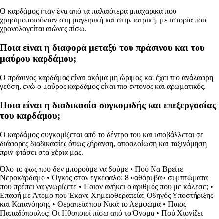
Ο καρδάμος ήταν ένα από τα παλαιότερα μπαχαρικά που
χρησιμοποιούνταν στη μαγειρική και στην ιατρική, με ιστορία που
χρονολογείται αιώνες πίσω.
Ποια είναι η διαφορά μεταξύ του πράσινου και του
μαύρου καρδάμου;
Ο πράσινος καρδάμος είναι ακόμα μη ώριμος και έχει πιο ανάλαφρη
γεύση, ενώ ο μαύρος καρδάμος είναι πιο έντονος και αρωματικός.
Ποια είναι η διαδικασία συγκομιδής και επεξεργασίας
του καρδάμου;
Ο καρδάμος συγκομίζεται από το δέντρο του και υποβάλλεται σε
διάφορες διαδικασίες όπως ξήρανση, αποφλοίωση και ταξινόμηση
πριν φτάσει στα χέρια μας.
Όλο το φως που δεν μπορούμε να δούμε
•
Πού Να Βρείτε
Νεροκάρδαμο
•
Όγκος στον εγκέφαλο: 8 «αθόρυβα» συμπτώματα
που πρέπει να γνωρίζετε
•
Ποιον ανήκει ο αριθμός που με κάλεσε;
•
Επαφή με Άτομο που Έκανε Χημειοθεραπεία: Οδηγός Υποστήριξης
και Κατανόησης
•
Θεραπεία που Νικά το Λεμφώμα
•
Ποιος
Παπαδόπουλος: Οι Ηθοποιοί πίσω από το Όνομα
•
Πού Χιονίζει