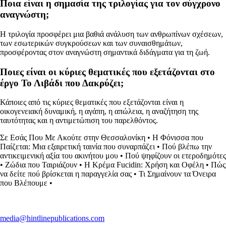
Ποια είναι η σημασία της τριλογίας για τον σύγχρονο
αναγνώστη;
Η τριλογία προσφέρει μια βαθιά ανάλυση των ανθρωπίνων σχέσεων,
των εσωτερικών συγκρούσεων και των συναισθημάτων,
προσφέροντας στον αναγνώστη σημαντικά διδάγματα για τη ζωή.
Ποιες είναι οι κύριες θεματικές που εξετάζονται στο
έργο Το Λιβάδι που Δακρύζει;
Κάποιες από τις κύριες θεματικές που εξετάζονται είναι η
οικογενειακή δυναμική, η αγάπη, η απώλεια, η αναζήτηση της
ταυτότητας και η αντιμετώπιση του παρελθόντος.
Σε Εσάς Που Με Ακούτε στην Θεσσαλονίκη
•
Η Φόνισσα που
Παίζεται: Μια εξαιρετική ταινία που συναρπάζει
•
Πού βλέπω την
αντικειμενική αξία του ακινήτου μου
•
Πού ψηφίζουν οι ετεροδημότες
•
Ζώδια που Ταιριάζουν
•
Η Κρέμα Fucidin: Χρήση και Οφέλη
•
Πώς
να δείτε πού βρίσκεται η παραγγελία σας
•
Τι Σημαίνουν τα Όνειρα
που Βλέπουμε
•
media@hintlinepublications.com